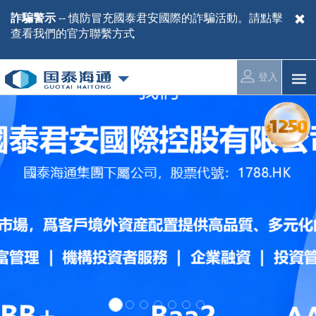
詐騙警示
-- 慎防冒充國泰君安國際的詐騙活動。請
點擊
查看我們的官方聯繫方式
登入
1