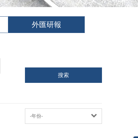
外匯研報
搜索
-年份-