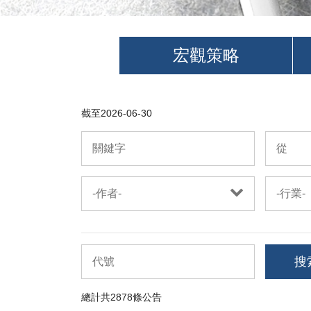
宏觀策略
截至
2026-06-30
-作者-
-行業-
搜
總計共
2878
條公告