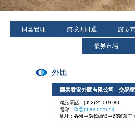
財富管理
跨境理財通
證券
債券市場
外匯
國泰君安外匯有限公司 -
交易室
聯絡電話：(852) 2509 9788
fx@gtjas.com.hk
電郵：
地址：
香港中環德輔道中68號萬宜