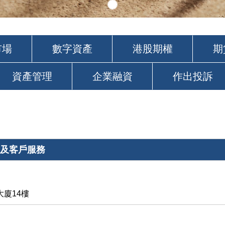
市場
數字資產
港股期權
期
資產管理
企業融資
作出投訴
及客戶服務
大廈14樓