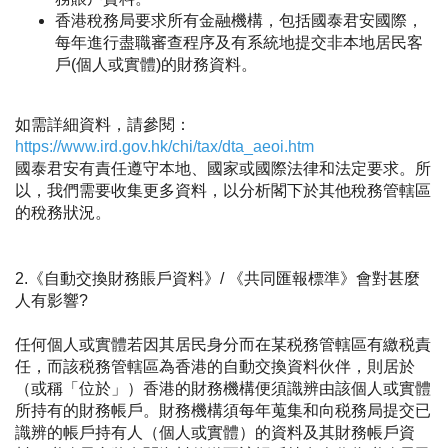
香港稅務局要求所有金融機構，包括國泰君安國際，
每年進行盡職審查程序及有系統地提交非本地居民客
戶(個人或實體)的財務資料。
如需詳細資料，請參閱：
https://www.ird.gov.hk/chi/tax/dta_aeoi.htm
國泰君安有責任遵守本地、國家或國際法律和法定要求。所
以，我們需要收集更多資料，以分析閣下於其他稅務管轄區
的稅務狀況。
2.《自動交換財務
賬
戶資料
》/
《共同匯報標準》
會對甚麼
人有影響?
任何個人或實體若因其居民身分而在某税務管轄區有繳税責
任，而該税務管轄區為香港的自動交換資料伙伴，則居於
（或稱「位於」）香港的財務機構便須識辨由該個人或實體
所持有的財務帳戶。財務機構須每年蒐集和向税務局提交已
識辨的帳戶持有人（個人或實體）的資料及其財務帳戶資