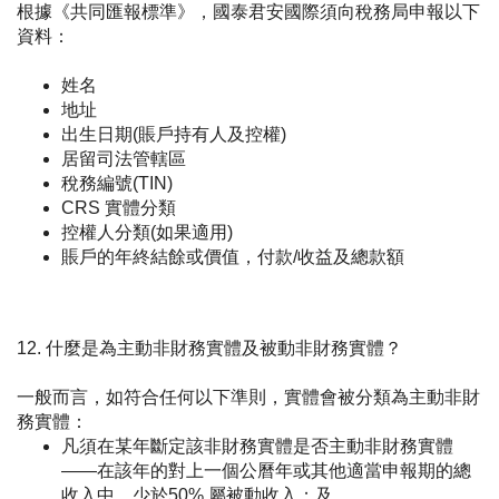
根據《共同匯報標準》，國泰君安國際須向稅務局申報以下
資料：
姓名
地址
出生日期(賬戶持有人及控權)
居留司法管轄區
稅務編號(TIN)
CRS 實體分類
控權人分類(如果適用)
賬戶的年終結餘或價值，付款/收益及總款額
12. 什麼是為主動非財務實體及被動非財務實體？
一般而言，如符合任何以下準則，實體會被分類為主動非財
務實體：
凡須在某年斷定該非財務實體是否主動非財務實體
——在該年的對上一個公曆年或其他適當申報期的總
收入中，少於50% 屬被動收入；及