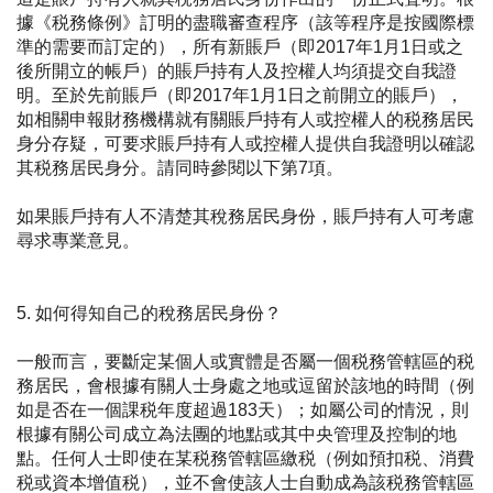
據《税務條例》訂明的盡職審查程序（該等程序是按國際標
準的需要而訂定的），所有新
賬
戶（即2017年1月1日或之
後所開立的帳戶）的
賬
戶持有人及控權人均須提交自我證
明。至於先前
賬
戶（即2017年1月1日之前開立的
賬
戶），
如相關申報財務機構就有關
賬
戶持有人或控權人的税務居民
身分存疑，可要求
賬
戶持有人或控權人提供自我證明以確認
其税務居民身分。請同時參閱以下第7項。
如果賬戶持有人不清楚其稅務居民身份，賬戶持有人可考慮
尋求專業意見。
5. 如何得知自己的稅務居民身份？
一般而言，要斷定某個人或實體是否屬一個税務管轄區的税
務居民，會根據有關人士身處之地或逗留於該地的時間（例
如是否在一個課税年度超過183天）；如屬公司的情況，則
根據有關公司成立為法團的地點或其中央管理及控制的地
點。任何人士即使在某税務管轄區繳税（例如預扣税、消費
税或資本增值税），並不會使該人士自動成為該税務管轄區