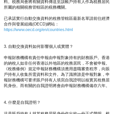
料。税務局會將有關資料傳送至該帳戶持有人作為税務居民
所屬的相關税務管轄區的税務機關。
已承諾實行自動交換資料的稅務管轄區最新名單請前往經濟
合作與發展組織(OECD)網站：
https://www.oecd.org/en/countries.html
3. 自動交換資料如何影響個人或實體？
申報財務機構有責任申報由申報對象持有的財務賬戶。香港
的納稅人如非任何香港以外地區的稅務居民，不會被申報。
《稅務條例》規定申報財務機構須應用盡職審查程序，向賬
戶持有人收集所需資料和文件。為了識辨誰是申報對象，申
報財務機構可要求賬戶持有人填寫自我證明以核實其稅務居
民身份。而有關的自我證明將會由申報財務機構備存六年。
4. 什麼是自我證明？
這是賬戶持有人就其稅務居民身份作出的一份正式聲明。根