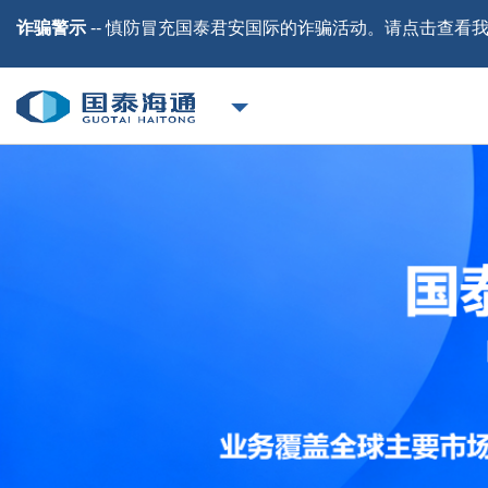
诈骗警示
-- 慎防冒充国泰君安国际的诈骗活动。请
点击
查看