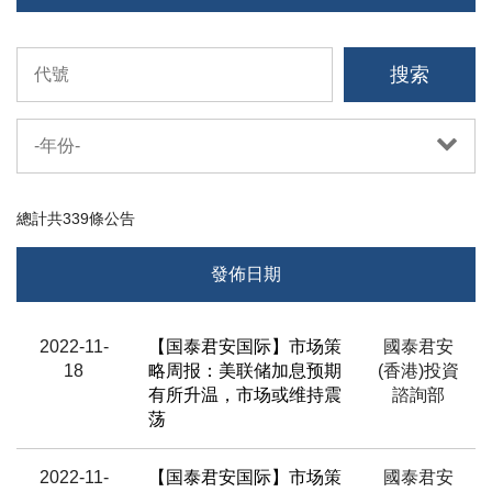
搜索
-年份-
總計共
339
條公告
發佈日期
標題
2022-11-
【国泰君安国际】市场策
國泰君安
18
略周报：美联储加息预期
(香港)投資
分析員/來源
有所升温，市场或维持震
諮詢部
荡
2022-11-
【国泰君安国际】市场策
國泰君安