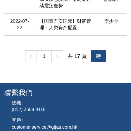
续震荡走势
2022-07-
【国泰君安国际】财富管
李少金
22
理：大类资产配置
<
>
共
17
頁
轉
聯繫我們
總機 :
(852) 2509 9118
客戶 :
customer.service@gtjas.com.hk