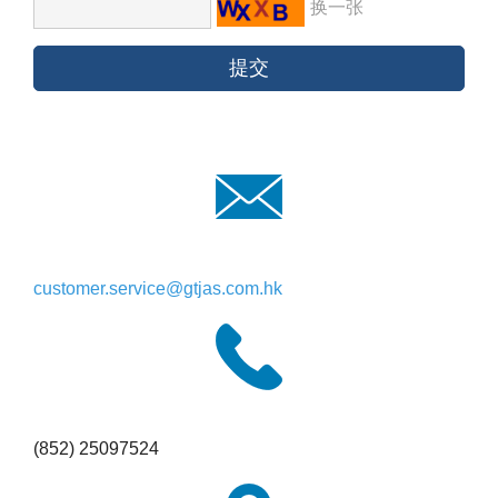
换一张
customer.service@gtjas.com.hk
(852) 25097524