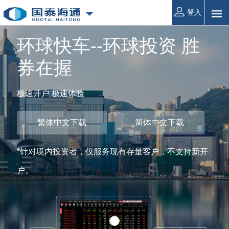
登入
环球快车--环球投资 胜
券在握
极速开户 极速体验
繁体中文下载
简体中文下载
*针对境内投资者，仅服务现有存量客户，不支持新开
户。