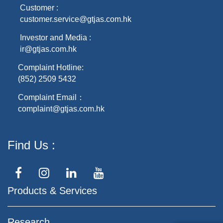
Customer :
customer.service@gtjas.com.hk
Investor and Media :
ir@gtjas.com.hk
Complaint Hotline:
(852) 2509 5432
Complaint Email：
complaint@gtjas.com.hk
Find Us
Products & Services
Research