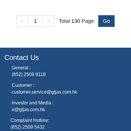
<
>
Total
130
Page
Go
Contact Us
General :
(852) 2509 9118
Customer :
customer.service@gtjas.com.hk
Investor and Media :
ir@gtjas.com.hk
Complaint Hotline:
(852) 2509 5432