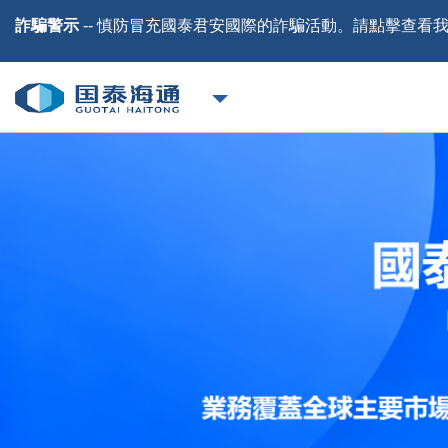
詐騙警示
-- 慎防冒充國泰君安國際的詐騙活動。請
點擊
查看