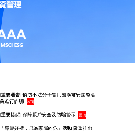
[重要通告] 慎防不法分子冒用國泰君安國際名
義進行詐騙
置頂
[重要提醒] 保障賬戶安全及防騙警示
置頂
「專屬好禮，只為專屬的你」活動 隆重推出