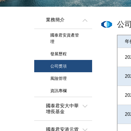
業務簡介
公
國泰君安資產管
年
理
發展歷程
20
公司獎項
20
風險管理
資訊專欄
20
國泰君安大中華
增長基金
20
國泰君安港元貨