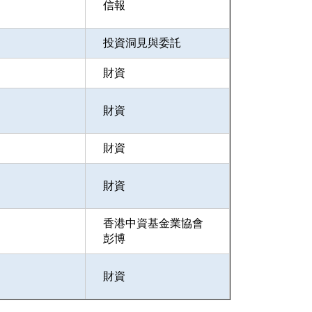
信報
投資洞見與委託
財資
財資
財資
財資
，
香港中資基金業協會
彭博
財資