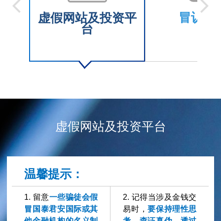
冒认职
虚假网站及投资平
台
虚假网站及投资平台
温馨
提示：
1. 留意
一些骗徒会假
2. 记得当涉及金钱交
冒国泰君安国际或其
易时，
要保持理性思
他金融机构的名义制
考，查证真伪，透过