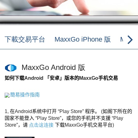
下載交易平台
MaxxGo iPhone 版
Maxx
MaxxGo Android 版
如何下载
Android
「安卓」版本的
MaxxGo
手机交易
簡易操作指南
1,
在
Android
系统中打开
“Play Store”
程序。
(
如阁下所在的
国家不能登入
“Play Store”
，或您的手机并不支援
“Play
Store”
，请
点击这连接
下载
MaxxGo
手机交易平台
)